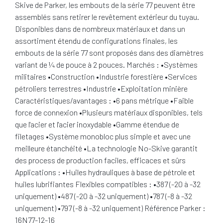
Skive de Parker, les embouts de la série 77 peuvent être
assemblés sans retirer le revêtement extérieur du tuyau.
Disponibles dans de nombreux matériaux et dans un
assortiment étendu de configurations finales, les
embouts de la série 77 sont proposés dans des diamètres
variant de ¼ de pouce à 2 pouces. Marchés : •Systèmes
militaires •Construction •Industrie forestière •Services
pétroliers terrestres •Industrie •Exploitation minière
Caractéristiques/avantages : •6 pans métrique •Faible
force de connexion •Plusieurs matériaux disponibles, tels
que l'acier et l'acier inoxydable •Gamme étendue de
filetages •Système monobloc plus simple et avec une
meilleure étanchéité •La technologie No-Skive garantit
des process de production faciles, efficaces et sûrs
Applications : •Huiles hydrauliques à base de pétrole et
huiles lubrifiantes Flexibles compatibles : •387 (-20 à -32
uniquement) •487 (-20 à -32 uniquement) •787 (-8 à -32
uniquement) •797 (-8 à -32 uniquement) Référence Parker :
16N77-12-16