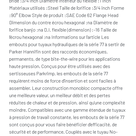
bride :3/4 inch Diamètre intérieur du flexible :1 inch
Matériaux utilisés :Steel Taille de l'orifice :3/4 inch Forme
:90° Elbow Style de produit :SAE Code 62 Flange Head
Dimension du contre écrou hexagonal :na Diamètre de
l'orifice banjo :na D.I. flexible (dimension) :-16 Taille de
l'écrou hexagonal :na Informations sur l'article Les
embouts pour tuyaux hydrauliques de la série 77 à sertir de
Parker Hannifin sont des raccords économiques,
permanents, de type bite-the-wire pour les applications
haute pression. Conçus pour être utilisés avec des
sertisseuses Parkrimp, les embouts de la série 77
requièrent moins de force d'insertion et sont faciles à
assembler. Leur construction monobloc compacte offre
une meilleure valeur, un meilleur débit et des pertes
réduites de chaleur et de pression, ainsi qu'une complexité
moindre. Compatibles avec une gamme étendue de tuyaux
à pression de travail constante, les embouts de la série 77
sont conçus pour vous faire bénéficier d'efficacité, de
sécurité et de performance. Couplés avec le tuyau No-