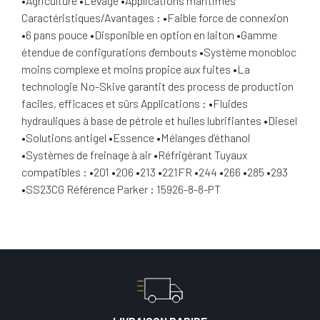
•Agriculture •Levage •Applications maritimes
Caractéristiques/Avantages : •Faible force de connexion
•6 pans pouce •Disponible en option en laiton •Gamme
étendue de configurations d'embouts •Système monobloc
moins complexe et moins propice aux fuites •La
technologie No-Skive garantit des process de production
faciles, efficaces et sûrs Applications : •Fluides
hydrauliques à base de pétrole et huiles lubrifiantes •Diesel
•Solutions antigel •Essence •Mélanges d’éthanol
•Systèmes de freinage à air •Réfrigérant Tuyaux
compatibles : •201 •206 •213 •221FR •244 •266 •285 •293
•SS23CG Référence Parker : 15926-8-8-PT