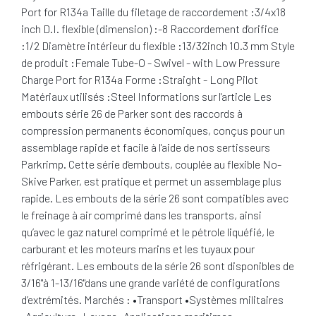
Port for R134a Taille du filetage de raccordement :3/4x18
inch D.I. flexible (dimension) :-8 Raccordement d'orifice
:1/2 Diamètre intérieur du flexible :13/32inch 10.3 mm Style
de produit :Female Tube-O - Swivel - with Low Pressure
Charge Port for R134a Forme :Straight - Long Pilot
Matériaux utilisés :Steel Informations sur l'article Les
embouts série 26 de Parker sont des raccords à
compression permanents économiques, conçus pour un
assemblage rapide et facile à l'aide de nos sertisseurs
Parkrimp. Cette série d'embouts, couplée au flexible No-
Skive Parker, est pratique et permet un assemblage plus
rapide. Les embouts de la série 26 sont compatibles avec
le freinage à air comprimé dans les transports, ainsi
qu’avec le gaz naturel comprimé et le pétrole liquéfié, le
carburant et les moteurs marins et les tuyaux pour
réfrigérant. Les embouts de la série 26 sont disponibles de
3/16"à 1-13/16"dans une grande variété de configurations
d’extrémités. Marchés : •Transport •Systèmes militaires