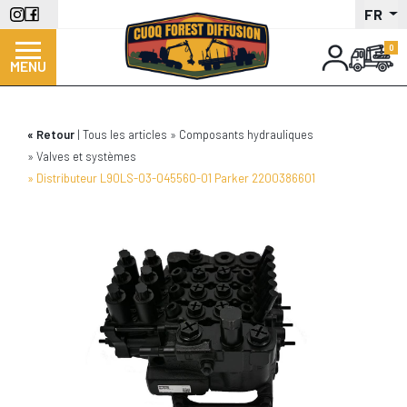
Aller
FR
au
contenu
MENU
principal
Retour
Tous les articles
Composants hydrauliques
Valves et systèmes
Distributeur L90LS-03-045560-01 Parker 2200386601