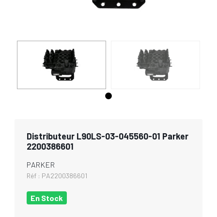
Distributeur L90LS-03-045560-01 Parker
2200386601
PARKER
Réf :
PA2200386601
En Stock