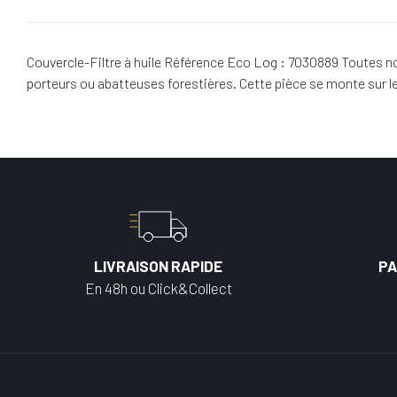
Couvercle-Filtre à huile Référence Eco Log : 7030889 Toutes n
porteurs ou abatteuses forestières. Cette pièce se monte sur
LIVRAISON RAPIDE
PA
En 48h ou Click&Collect