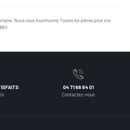
origine. Nous vous fournissons Toutes les pièces pour vos
688D
ISFAITS
04 71 66 64 01
is
Contactez-nous