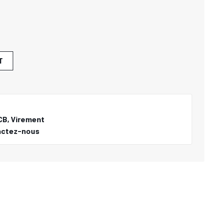
T
CB, Virement
actez-nous