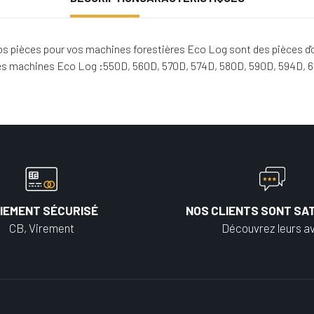
os pièces pour vos machines forestières Eco Log sont des pièces d'
 les machines Eco Log :550D, 560D, 570D, 574D, 580D, 590D, 594D, 
IEMENT SÉCURISÉ
NOS CLIENTS SONT SAT
CB, Virement
Découvrez leurs av