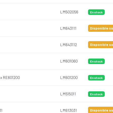
LM502056
En stock
LM643111
Disponible so
LM643112
Disponible so
LM601060
En stock
Max RE601200
LM601200
En stock
LM515011
En stock
31
LM613031
Disponible so