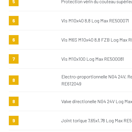
5
Protection vérin du couteau supéri
6
Vis M10x40 8.8 Log Max RE500071
6
Vis M6S M10x40 8.8 FZB Log Max 
7
Vis M10x100 Log Max RE500081
Electro-proportionnelle NG4 24V, 
8
RE612049
8
Valve directionelle NG4 24V Log Ma
9
Joint torique 7.65x1.78 Log Max RE