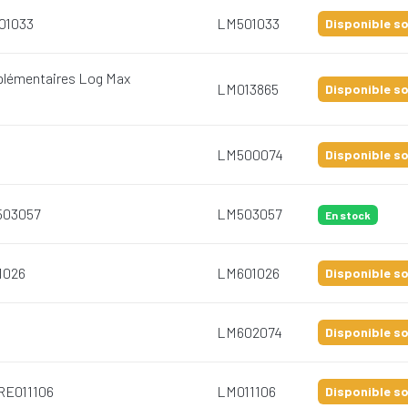
01033
LM501033
Disponible so
pplémentaires Log Max
LM013865
Disponible so
LM500074
Disponible so
503057
LM503057
En stock
01026
LM601026
Disponible so
LM602074
Disponible so
 RE011106
LM011106
Disponible so