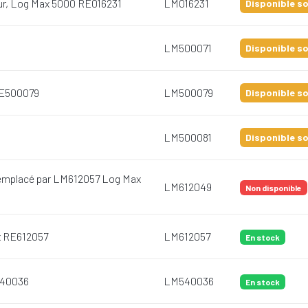
eur, Log Max 5000 RE016231
LM016231
Disponible so
LM500071
Disponible so
RE500079
LM500079
Disponible so
LM500081
Disponible so
Remplacé par LM612057 Log Max
LM612049
Non disponible
x RE612057
LM612057
En stock
540036
LM540036
En stock