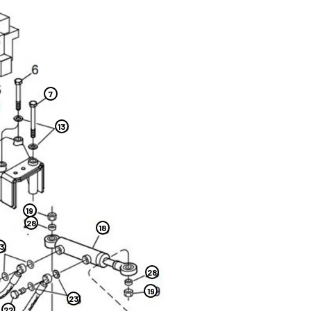
7
13
19
28
18
3
28
19
23
22