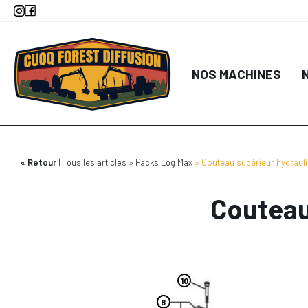
Aller
au
contenu
principal
NOS MACHINES
Retour
Tous les articles
Packs Log Max
Couteau supérieur hydrau
Couteau
29
30
6
6
1
10
8
8