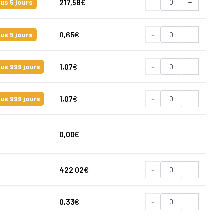
217,58
€
-
+
us 5 jours
0,65
€
-
+
us 5 jours
1,07
€
-
+
us 999 jours
1,07
€
-
+
us 999 jours
0,00
€
422,02
€
-
+
0,33
€
-
+