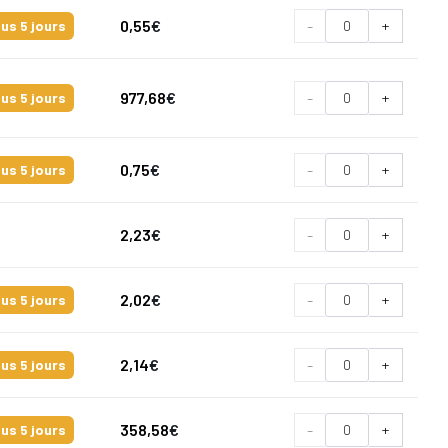
0,55
€
-
+
us 5 jours
977,68
€
-
+
us 5 jours
0,75
€
-
+
us 5 jours
2,23
€
-
+
2,02
€
-
+
us 5 jours
2,14
€
-
+
us 5 jours
358,58
€
-
+
us 5 jours