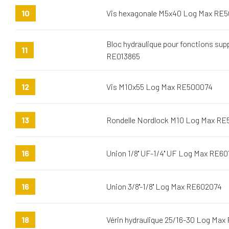
10
Vis hexagonale M5x40 Log Max RE5
Bloc hydraulique pour fonctions su
11
RE013865
12
Vis M10x55 Log Max RE500074
13
Rondelle Nordlock M10 Log Max RE
16
Union 1/8'' UF-1/4'' UF Log Max RE6
16
Union 3/8''-1/8'' Log Max RE602074
18
Vérin hydraulique 25/16-30 Log Max