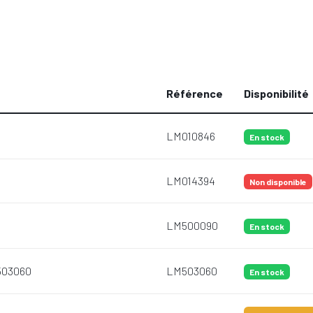
Référence
Disponibilité
LM010846
En stock
LM014394
Non disponible
LM500090
En stock
503060
LM503060
En stock