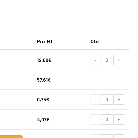
Prix HT
Qté
12,60
€
-
+
57,61
€
0,75
€
-
+
4,07
€
-
+