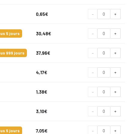
0,65
€
-
+
30,48
€
-
+
us 5 jours
37,96
€
-
+
us 999 jours
4,17
€
-
+
1,38
€
-
+
3,10
€
-
+
7,05
€
-
+
us 5 jours