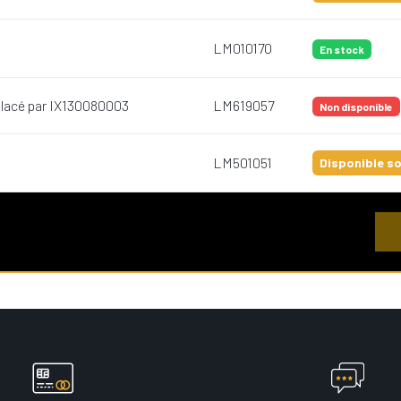
LM010170
En stock
placé par IX130080003
LM619057
Non disponible
LM501051
Disponible so