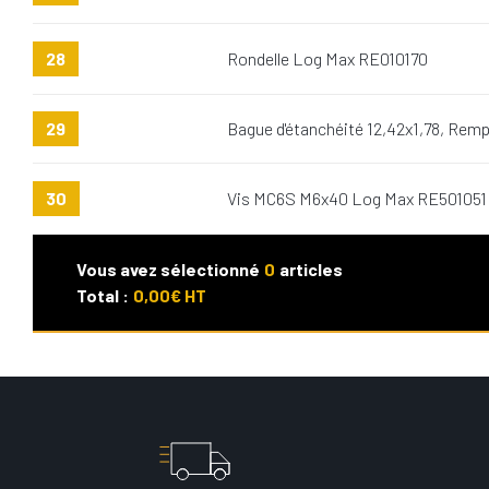
28
Rondelle Log Max RE010170
29
Bague d'étanchéité 12,42x1,78, Rem
30
Vis MC6S M6x40 Log Max RE501051
Vous avez sélectionné
0
articles
Total :
0,00
€ HT