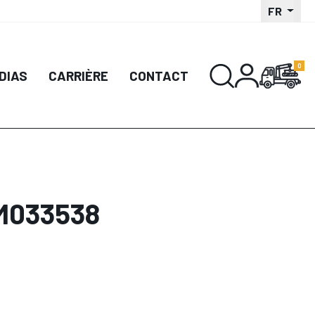
FR
DIAS
CARRIÈRE
CONTACT
LM033538