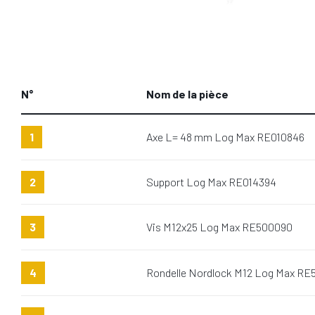
N°
Nom de la pièce
1
Axe L= 48 mm Log Max RE010846
2
Support Log Max RE014394
3
Vis M12x25 Log Max RE500090
4
Rondelle Nordlock M12 Log Max RE