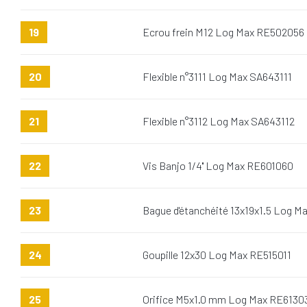
19
Ecrou frein M12 Log Max RE502056
20
Flexible n°3111 Log Max SA643111
21
Flexible n°3112 Log Max SA643112
22
Vis Banjo 1/4'' Log Max RE601060
23
Bague d'étanchéité 13x19x1.5 Log 
24
Goupille 12x30 Log Max RE515011
25
Orifice M5x1.0 mm Log Max RE6130