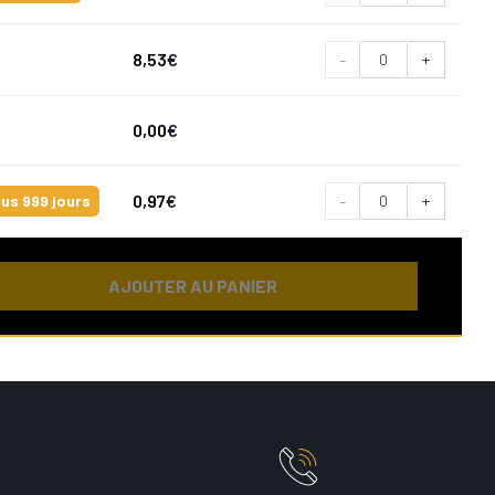
8,53
€
-
+
0,00
€
0,97
€
-
+
us 999 jours
AJOUTER AU PANIER