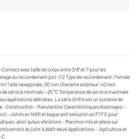
nnect avec taille de corps entre 3/8" et 1" pour les
 filetage du raccordement (po) :1/2 Type de raccordement :Female
 mm Taille hexagonale :30 mm Diamètre extérieur :42 mm
re de service minimale :-25 °C Température de service maximale
 aux applications délicates. La série QHPA est un système de
ure - Construction - Manutention Caractéristiques/Avantages: -
ect) - Joints en NBR et bague anti extrusion en PTFE pour
liques, ainsi qu'aux vibrations - Manchon mis en place sur
chissement du joint à débit élevé Applications: - Agriculture et
4-C