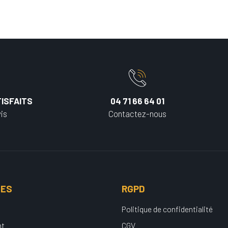
ISFAITS
04 71 66 64 01
is
Contactez-nous
UES
RGPD
Politique de confidentialité
nt
CGV