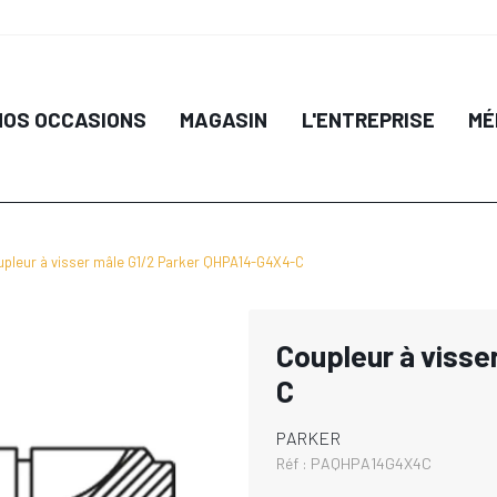
NOS OCCASIONS
MAGASIN
L'ENTREPRISE
MÉ
pleur à visser mâle G1/2 Parker QHPA14-G4X4-C
Coupleur à viss
C
PARKER
Réf :
PAQHPA14G4X4C