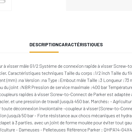
DESCRIPTION
CARACTÉRISTIQUES
à visser mâle G1/2 Système de connexion rapide à visser Screw-to-Co
ier. Caractéristiques techniques Taille du corps :1/2 inch Taille du
ent (mm) :na Version :na Type :Embout mâle Taille :3 Longueur :73
riau du joint :NBR Pression de service maximale :400 bar Températu
de coupleurs rapides à visser Screw-to-Connect de Parker est adaptée
ier, et une pression de travail jusqu'à 450 bar. Marchés: - Agricult
ter toute déconnexion involontaire –coupleur à visser (Screw-to-Conn
on jusqu'à 50 bar - Forte résistance aux chocs mécaniques et hydrau
lapet à 3 parties, avec un joint de forme moulée pour éviter tout gau
viculture - Dameuses - Pelleteuses Référence Parker : QHPA14-G4X