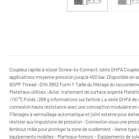
Coupleur rapide à visser Screw-to-Connect, série QHPA Coupleur 
applications moyenne pression jusqu'à 450 bar. Disponible en ac
BSPP Thread –DIN 3852 Form Y Taille du filetage du raccordem
Matériaux utilisés :Acier, traitement de surface argenté Maté
:110 °C Poids :268 g Informations sur l'article La série QHPA 
connexion haute résistance avec une conception modulaire en ac
Filetages à verrouillage automatique et joint externe pour évi
résister aux impulsions de pression - Connexion sous une pressi
l'embout mâle pour protéger la zone de scellement - Vanne type c
équipements mobiles - Marteaux-foreurs - Équipements de syl