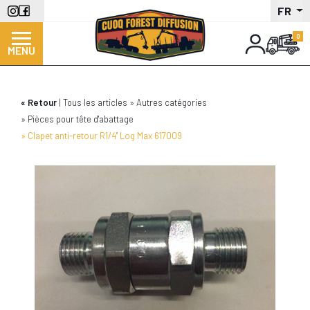
Aller
FR
au
contenu
MENU
principal
Retour
Tous les articles
Autres catégories
Pièces pour tête d'abattage
Clapet anti-retour R1/4'' Log Max 617009