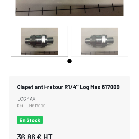
Clapet anti-retour R1/4'' Log Max 617009
LOGMAX
Réf :
LM617009
En Stock
36,86 €
HT