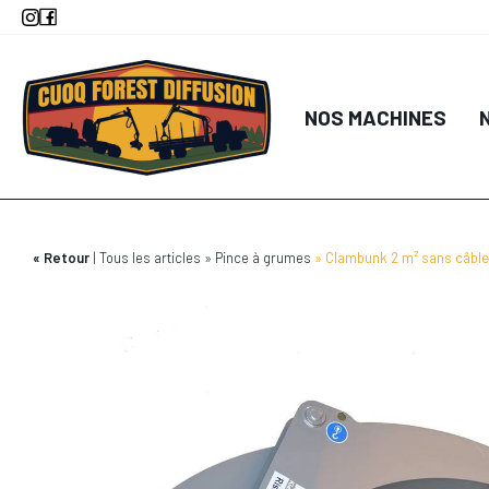
Aller
au
contenu
principal
NOS MACHINES
Retour
Tous les articles
Pince à grumes
Clambunk 2 m² sans câb