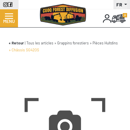
Aller
FR
au
contenu
MENU
principal
Retour
Tous les articles
Grappins forestiers
Pièces Hultdins
Châssis SG420S