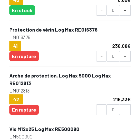
En stock
-
+
Protection de vérin Log Max RE016376
LM016376
41
238,08
€
En rupture
-
+
Arche de protection, Log Max 5000 Log Max
RE012813
LM012813
42
215,33
€
En rupture
-
+
Vis M12x25 Log Max RE500090
LM500090