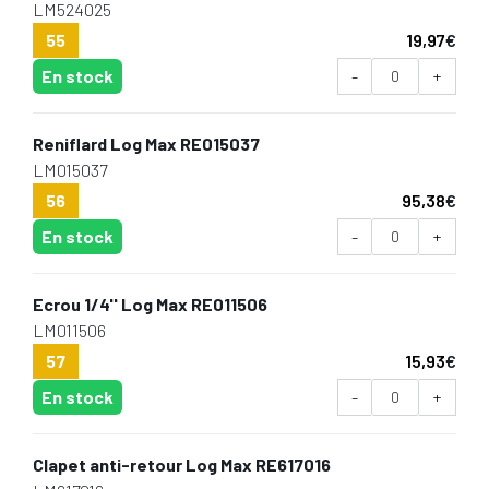
LM524025
55
19,97
€
En stock
-
+
Reniflard Log Max RE015037
LM015037
56
95,38
€
En stock
-
+
Ecrou 1/4'' Log Max RE011506
LM011506
57
15,93
€
En stock
-
+
Clapet anti-retour Log Max RE617016