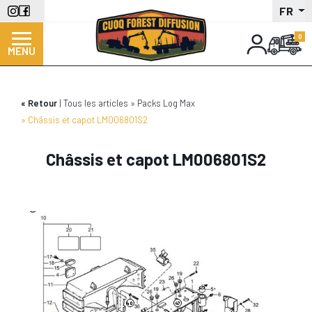
Aller
FR
au
contenu
MENU
principal
Retour
Tous les articles
Packs Log Max
Châssis et capot LM006801S2
Châssis et capot LM006801S2
45
43
40
47