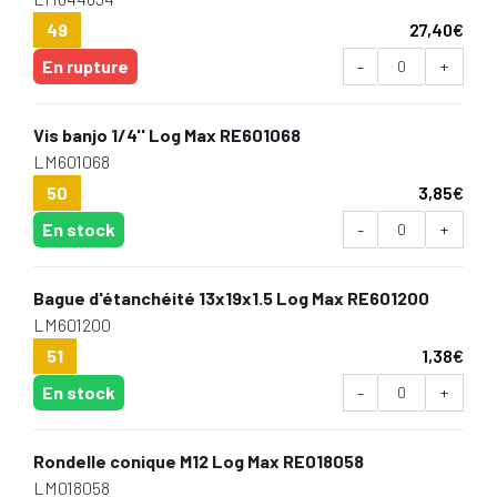
49
27,40
€
En rupture
-
+
Vis banjo 1/4'' Log Max RE601068
LM601068
50
3,85
€
En stock
-
+
Bague d'étanchéité 13x19x1.5 Log Max RE601200
LM601200
51
1,38
€
En stock
-
+
Rondelle conique M12 Log Max RE018058
LM018058