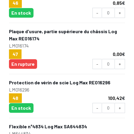
46
0,85
€
En stock
-
+
Plaque d'usure, partie supérieure du châssis Log
Max RE016174
LM016174
47
0,00
€
En rupture
-
+
Protection de vérin de scie Log Max RE016296
LM016296
48
100,42
€
En stock
-
+
Flexible n°4834 Log Max SA644834
LM644834