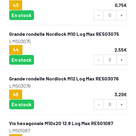
43
0,75
€
En stock
-
+
Grande rondelle Nordlock M10 Log Max RE503075
LM503075
44
2,55
€
En stock
-
+
Grande rondelle Nordlock M12 Log Max RE503076
LM503076
45
3,20
€
En stock
-
+
Vis hexagonale M10x20 12.9 Log Max RE501087
LM501087