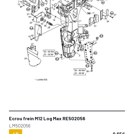
41
51
44
58
57
49
56
59
44
50
51
42
46
55
48
60
44
53
54
40
52
52
Ecrou frein M12 Log Max RE502056
LM502056
40
0,65
€