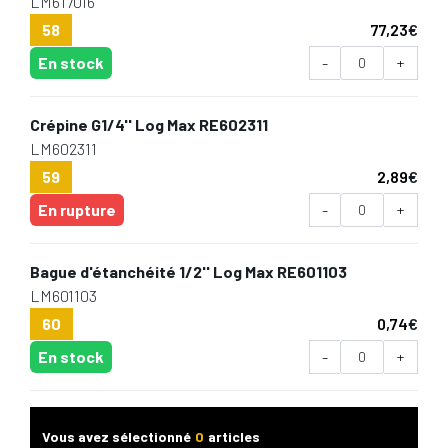
LM617016
58
77,23
€
En stock
-
+
Crépine G1/4'' Log Max RE602311
LM602311
59
2,89
€
En rupture
-
+
Bague d'étanchéité 1/2'' Log Max RE601103
LM601103
60
0,74
€
En stock
-
+
Vous avez sélectionné
0
articles