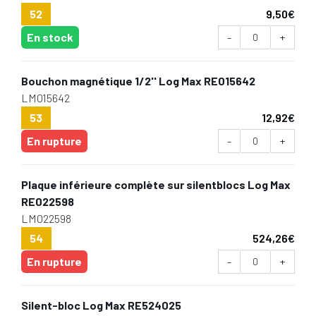
52
9,50
€
En stock
-
+
Bouchon magnétique 1/2'' Log Max RE015642
LM015642
53
12,92
€
En rupture
-
+
Plaque inférieure complète sur silentblocs Log Max
RE022598
LM022598
54
524,26
€
En rupture
-
+
Silent-bloc Log Max RE524025