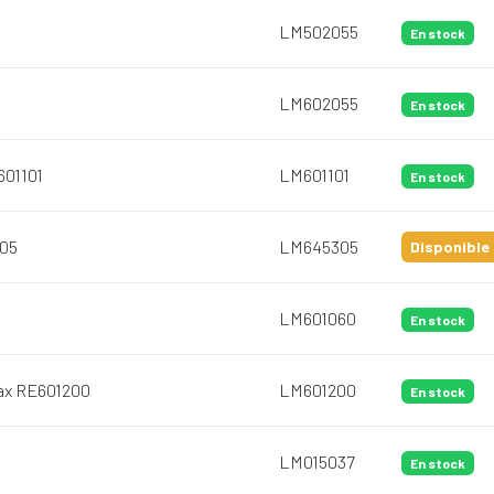
LM502055
En stock
LM602055
En stock
601101
LM601101
En stock
305
LM645305
Disponible 
LM601060
En stock
Max RE601200
LM601200
En stock
LM015037
En stock