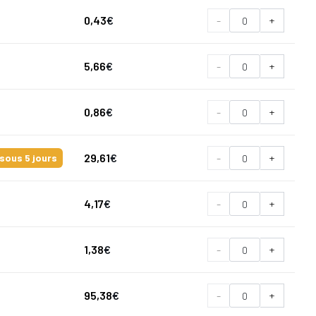
0,43
€
-
+
5,66
€
-
+
0,86
€
-
+
29,61
€
-
+
sous 5 jours
4,17
€
-
+
1,38
€
-
+
95,38
€
-
+