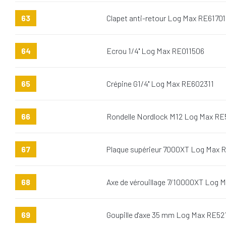
63
Clapet anti-retour Log Max RE6170
64
Ecrou 1/4'' Log Max RE011506
65
Crépine G1/4'' Log Max RE602311
66
Rondelle Nordlock M12 Log Max R
67
Plaque supérieur 7000XT Log Max 
68
Axe de vérouillage 7/10000XT Log 
69
Goupille d'axe 35 mm Log Max RE5