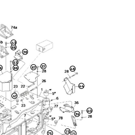
43
66
38
53
37
67
9
66
48
44
47
40
39
73
75
71