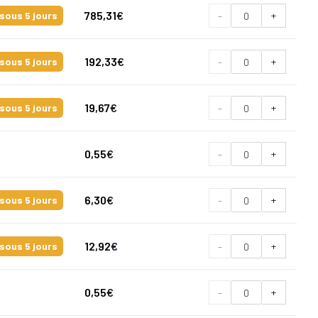
785,31
€
-
+
sous 5 jours
192,33
€
-
+
sous 5 jours
19,67
€
-
+
sous 5 jours
0,55
€
-
+
6,30
€
-
+
sous 5 jours
12,92
€
-
+
sous 5 jours
0,55
€
-
+