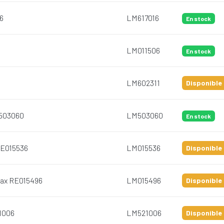
16
LM617016
En stock
LM011506
En stock
LM602311
Disponible 
E503060
LM503060
En stock
RE015536
LM015536
Disponible 
Max RE015496
LM015496
Disponible 
21006
LM521006
Disponible 