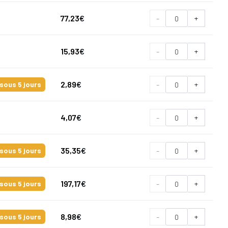
77,23
€
-
+
15,93
€
-
+
2,89
€
-
+
sous 5 jours
4,07
€
-
+
35,35
€
-
+
sous 5 jours
197,17
€
-
+
sous 5 jours
8,98
€
-
+
sous 5 jours