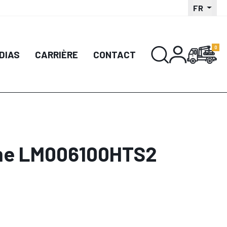
FR
DIAS
CARRIÈRE
CONTACT
cime LM006100HTS2