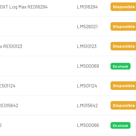
000XT Log Max RE016294
LM016294
Disponible 
LM526021
Disponible 
ax RE510123
LM510123
Disponible 
LM500069
En stock
E501124
LM501124
Disponible 
 RE015642
LM015642
Disponible 
6
LM500066
En stock