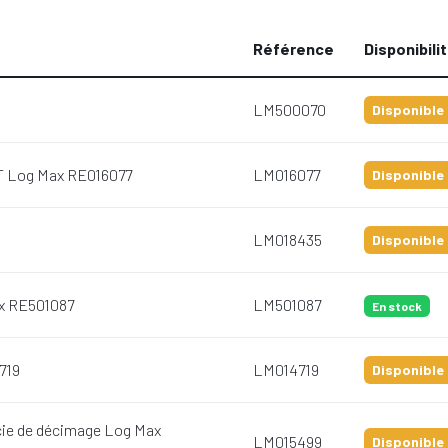
Référence
Disponibili
LM500070
Disponible 
T Log Max RE016077
LM016077
Disponible 
LM018435
Disponible 
ax RE501087
LM501087
En stock
719
LM014719
Disponible 
scie de décimage Log Max
LM015499
Disponible 