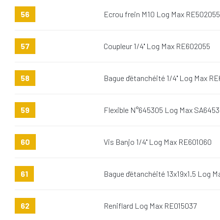
56
Ecrou frein M10 Log Max RE502055
57
Coupleur 1/4'' Log Max RE602055
58
Bague d'étanchéité 1/4'' Log Max RE
59
Flexible N°645305 Log Max SA645
60
Vis Banjo 1/4'' Log Max RE601060
61
Bague d'étanchéité 13x19x1.5 Log 
62
Reniflard Log Max RE015037