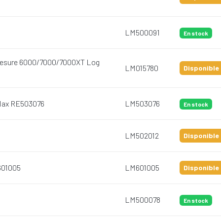
LM500091
En stock
e mesure 6000/7000/7000XT Log
LM015780
Disponible 
 Max RE503076
LM503076
En stock
LM502012
Disponible 
601005
LM601005
Disponible 
LM500078
En stock