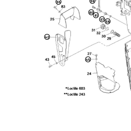
59
55
60
61
57
58
42
45