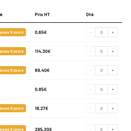
té
Prix HT
Qté
0,65
€
-
+
sous 5 jours
114,30
€
-
+
sous 5 jours
89,40
€
-
+
sous 5 jours
0,85
€
-
+
18,27
€
-
+
sous 5 jours
285,20
€
-
+
sous 5 jours