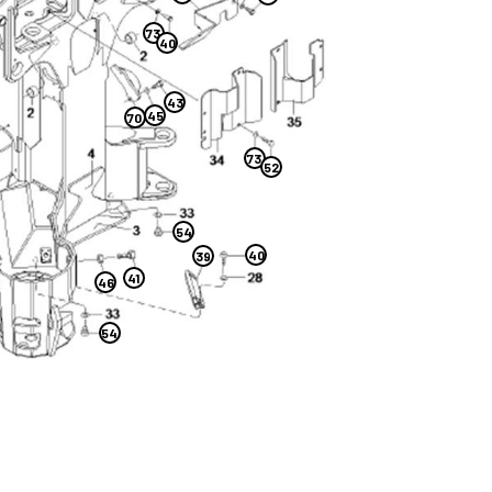
73
40
43
45
70
73
52
54
40
39
41
46
54