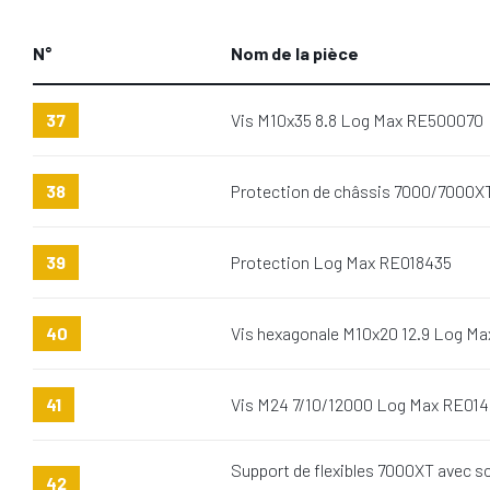
N°
Nom de la pièce
37
Vis M10x35 8.8 Log Max RE500070
38
Protection de châssis 7000/7000X
39
Protection Log Max RE018435
40
Vis hexagonale M10x20 12.9 Log M
41
Vis M24 7/10/12000 Log Max RE014
Support de flexibles 7000XT avec 
42