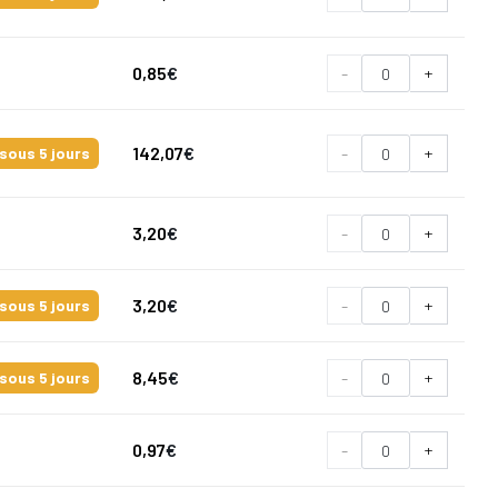
0,85
€
-
+
142,07
€
-
+
sous 5 jours
3,20
€
-
+
3,20
€
-
+
sous 5 jours
8,45
€
-
+
sous 5 jours
0,97
€
-
+