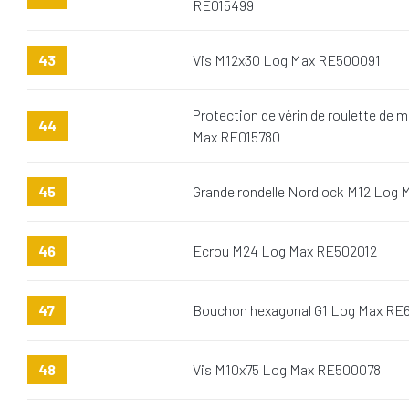
RE015499
43
Vis M12x30 Log Max RE500091
Protection de vérin de roulette d
44
Max RE015780
45
Grande rondelle Nordlock M12 Log
46
Ecrou M24 Log Max RE502012
47
Bouchon hexagonal G1 Log Max RE
48
Vis M10x75 Log Max RE500078