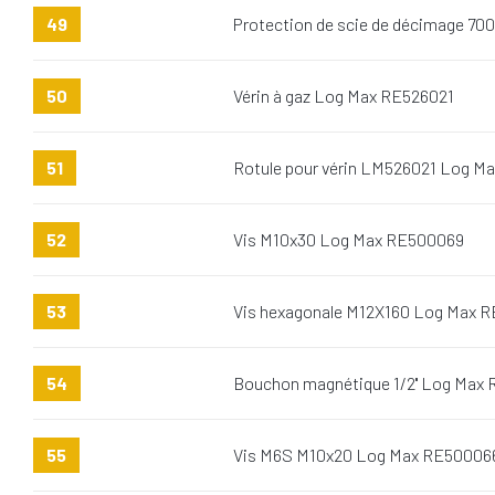
49
Protection de scie de décimage 7
50
Vérin à gaz Log Max RE526021
51
Rotule pour vérin LM526021 Log M
52
Vis M10x30 Log Max RE500069
53
Vis hexagonale M12X160 Log Max R
54
Bouchon magnétique 1/2'' Log Max
55
Vis M6S M10x20 Log Max RE50006