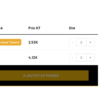
té
Prix HT
Qté
2,53
€
-
+
 sous 7 jours
4,12
€
-
+
AJOUTER AU PANIER