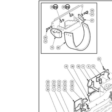
89
89