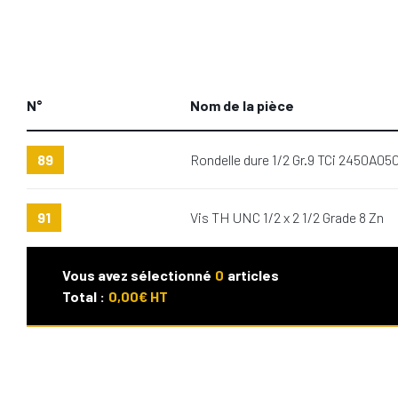
N°
Nom de la pièce
89
Rondelle dure 1/2 Gr.9 TCi 2450A05
91
Vis TH UNC 1/2 x 2 1/2 Grade 8 Zn
Vous avez sélectionné
0
articles
Total :
0,00
€ HT