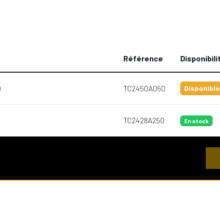
Référence
Disponibili
0
TC2450A050
Disponible
TC2428A250
En stock