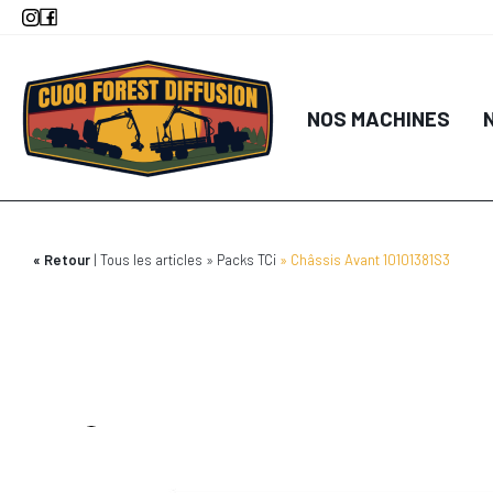
Aller
au
contenu
principal
NOS MACHINES
Retour
Tous les articles
Packs TCi
Châssis Avant 10101381S3
91