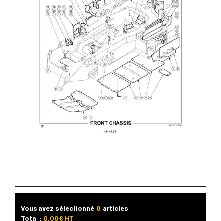
Vous avez sélectionné
0
articles
Total :
0,00
€ HT