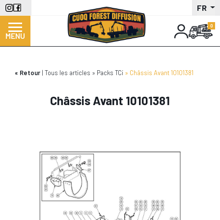
Aller
FR
au
contenu
MENU
principal
Retour
Tous les articles
Packs TCi
Châssis Avant 10101381
Châssis Avant 10101381