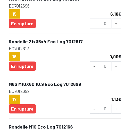
EC7012696
15
6,18
€
En rupture
-
+
Rondelle 21x35x4 Eco Log 7012617
EC7012617
16
0,00
€
En rupture
-
+
M6S M10X60 10.9 Eco Log 7012699
EC7012699
17
1,13
€
En rupture
-
+
Rondelle M10 Eco Log 7012166