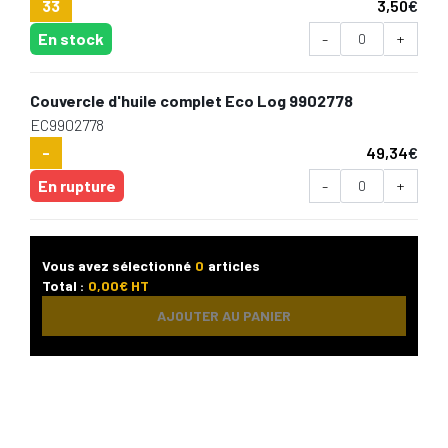
33
3,50
€
En stock
-
+
Couvercle d'huile complet Eco Log 9902778
EC9902778
-
49,34
€
En rupture
-
+
Vous avez sélectionné
0
articles
Total :
0,00
€ HT
AJOUTER AU PANIER