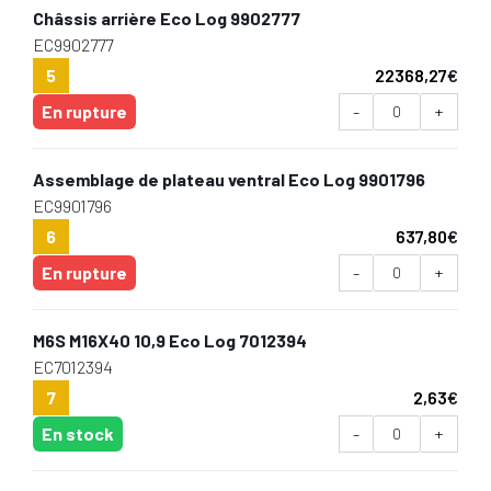
Châssis arrière Eco Log 9902777
EC9902777
5
22368,27
€
En rupture
-
+
Assemblage de plateau ventral Eco Log 9901796
EC9901796
6
637,80
€
En rupture
-
+
M6S M16X40 10,9 Eco Log 7012394
EC7012394
7
2,63
€
En stock
-
+