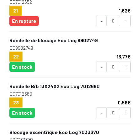
EC7012652
21
1,62
€
En rupture
-
+
Rondelle de blocage Eco Log 9902749
EC9902749
22
16,77
€
En stock
-
+
Rondelle Brb 13X24X2 Eco Log 7012660
EC7012660
23
0,56
€
En stock
-
+
Blocage excentrique Eco Log 7033370
EC7033370