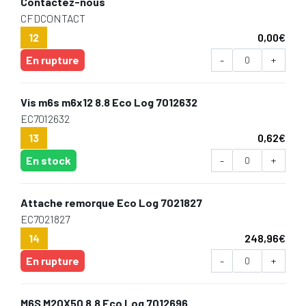
Contactez-nous
CFDCONTACT
12
0,00
€
En rupture
-
+
Vis m6s m6x12 8.8 Eco Log 7012632
EC7012632
13
0,62
€
En stock
-
+
Attache remorque Eco Log 7021827
EC7021827
14
248,96
€
En rupture
-
+
M6S M20X50 8.8 Eco Log 7012696