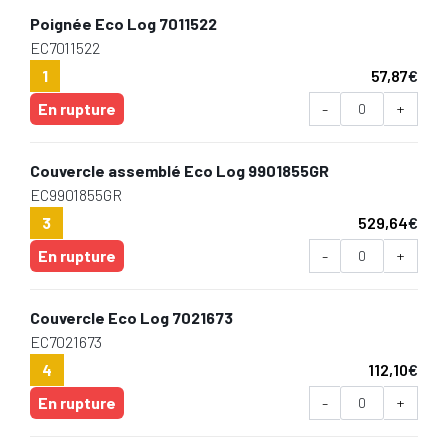
Poignée Eco Log 7011522
EC7011522
1
57,87
€
En rupture
-
+
Couvercle assemblé Eco Log 9901855GR
EC9901855GR
3
529,64
€
En rupture
-
+
Couvercle Eco Log 7021673
EC7021673
4
112,10
€
En rupture
-
+