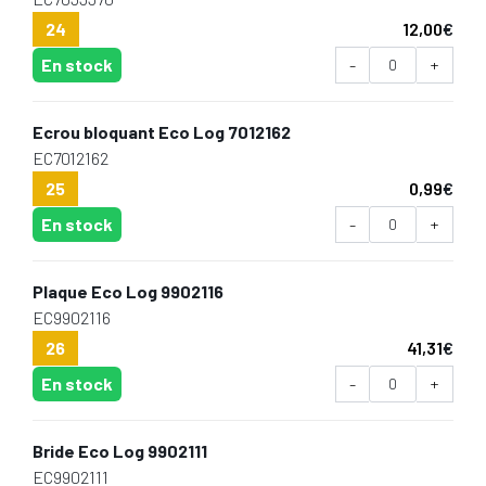
24
12,00
€
En stock
-
+
Ecrou bloquant Eco Log 7012162
EC7012162
25
0,99
€
En stock
-
+
Plaque Eco Log 9902116
EC9902116
26
41,31
€
En stock
-
+
Bride Eco Log 9902111
EC9902111