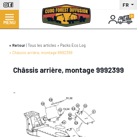
Aller
FR
au
contenu
MENU
principal
Retour
Tous les articles
Packs Eco Log
Châssis arrière, montage 9992399
Châssis arrière, montage 9992399
29
33
13
6
4
-
26
10
21
12
22
12
3
23
24
30
1
9
25