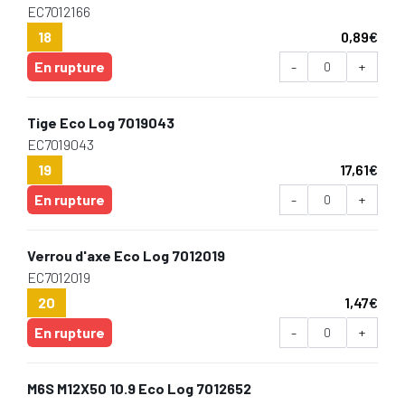
EC7012166
18
0,89
€
En rupture
-
+
Tige Eco Log 7019043
EC7019043
19
17,61
€
En rupture
-
+
Verrou d'axe Eco Log 7012019
EC7012019
20
1,47
€
En rupture
-
+
M6S M12X50 10.9 Eco Log 7012652