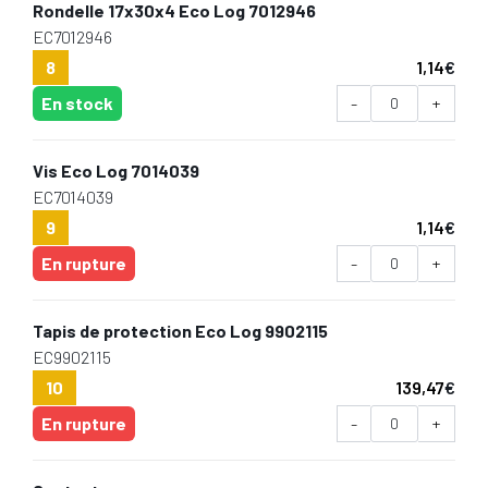
Rondelle 17x30x4 Eco Log 7012946
EC7012946
8
1,14
€
En stock
-
+
Vis Eco Log 7014039
EC7014039
9
1,14
€
En rupture
-
+
Tapis de protection Eco Log 9902115
EC9902115
10
139,47
€
En rupture
-
+