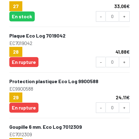
27
33,06
€
En stock
-
+
Plaque Eco Log 7019042
EC7019042
28
41,88
€
En rupture
-
+
Protection plastique Eco Log 9900588
EC9900588
29
24,11
€
En rupture
-
+
Goupille 6 mm. Eco Log 7012309
EC7012309