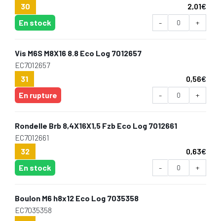
30
2,01
€
En stock
-
+
Vis M6S M8X16 8.8 Eco Log 7012657
EC7012657
31
0,56
€
En rupture
-
+
Rondelle Brb 8,4X16X1,5 Fzb Eco Log 7012661
EC7012661
32
0,63
€
En stock
-
+
Boulon M6 h8x12 Eco Log 7035358
EC7035358