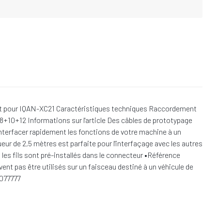
it pour IQAN-XC21 Caractéristiques techniques Raccordement
10+12 Informations sur l'article Des câbles de prototypage
interfacer rapidement les fonctions de votre machine à un
ur de 2,5 mètres est parfaite pour l'interfaçage avec les autres
es fils sont pré-installés dans le connecteur •Référence
ent pas être utilisés sur un faisceau destiné à un véhicule de
0077777