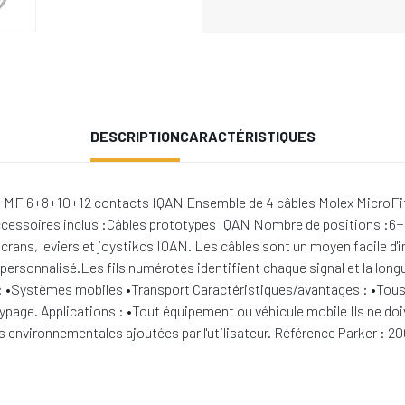
DESCRIPTION
CARACTÉRISTIQUES
le MF 6+8+10+12 contacts IQAN Ensemble de 4 câbles Molex MicroF
cessoires inclus :Câbles prototypes IQAN Nombre de positions :6+8+
rans, leviers et joystikcs IQAN. Les câbles sont un moyen facile d'
rsonnalisé.Les fils numérotés identifient chaque signal et la longue
: •Systèmes mobiles •Transport Caractéristiques/avantages : •Tous l
page. Applications : •Tout équipement ou véhicule mobile Ils ne doiv
 environnementales ajoutées par l'utilisateur. Référence Parker : 2