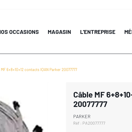
NOS OCCASIONS
MAGASIN
L'ENTREPRISE
MÉ
 MF 6+8+10+12 contacts IQAN Parker 20077777
Câble MF 6+8+10
20077777
PARKER
Réf :
PA20077777