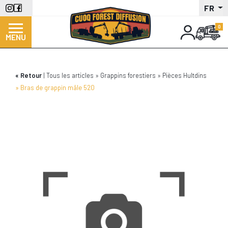
Aller
FR
au
contenu
MENU
principal
Retour
Tous les articles
Grappins forestiers
Pièces Hultdins
Bras de grappin mâle 520