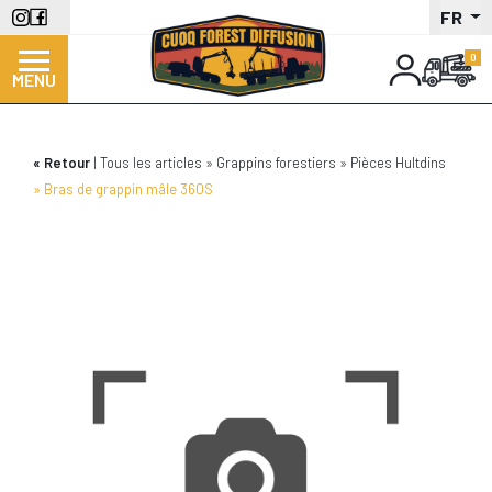
Aller
FR
au
contenu
MENU
principal
Retour
Tous les articles
Grappins forestiers
Pièces Hultdins
Bras de grappin mâle 360S