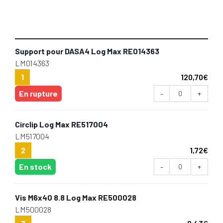
Support pour DASA4 Log Max RE014363
LM014363
1
120,70
€
En rupture
-
+
Circlip Log Max RE517004
LM517004
2
1,72
€
En stock
-
+
Vis M6x40 8.8 Log Max RE500028
LM500028