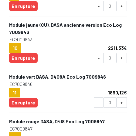
En rupture
-
+
Module jaune (CU), DASA ancienne version Eco Log
7009843
EC7009843
10
2211,33
€
En rupture
-
+
Module vert DASA, D4O8A Eco Log 7009846
EC7009846
11
1890,12
€
En rupture
-
+
Module rouge DASA, D4I8 Eco Log 7009847
EC7009847