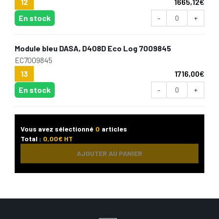
12
1665,12
€
En stock
-
+
Module bleu DASA, D4O8D Eco Log 7009845
EC7009845
13
1716,00
€
En stock
-
+
Vous avez sélectionné
0
articles
Total :
0,00
€ HT
AJOUTER AU PANIER