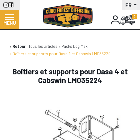
Aller
FR
au
contenu
MENU
principal
Retour
Tous les articles
Packs Log Max
Boîtiers et supports pour Dasa 4 et Cabswin LM035224
Boîtiers et supports pour Dasa 4 et
Cabswin LM035224
9
1
7
6
8
10