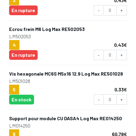
3
0,43
€
En rupture
-
+
Ecrou frein M6 Log Max RE502053
LM502053
4
0,43
€
En rupture
-
+
Vis hexagonale MC6S M5x16 12.9 Log Max RE501028
LM501028
5
0,33
€
En stock
-
+
Support pour module CU DASA4 Log Max RE014250
LM014250
6
60,78
€