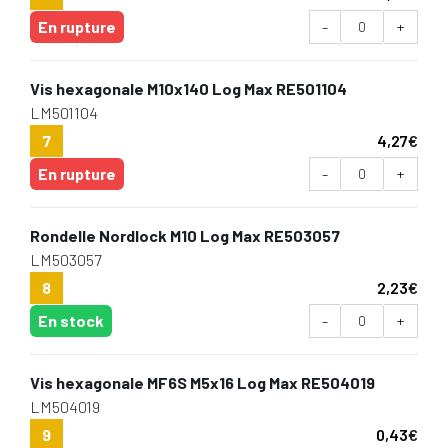
En rupture
-
+
Vis hexagonale M10x140 Log Max RE501104
LM501104
7
4,27
€
En rupture
-
+
Rondelle Nordlock M10 Log Max RE503057
LM503057
8
2,23
€
En stock
-
+
Vis hexagonale MF6S M5x16 Log Max RE504019
LM504019
9
0,43
€