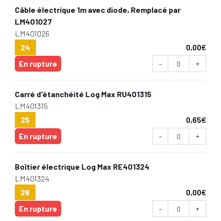
Câble électrique 1m avec diode, Remplacé par
LM401027
LM401026
24
0,00
€
En rupture
-
+
Carré d'étanchéité Log Max RU401315
LM401315
25
0,65
€
En rupture
-
+
Boîtier électrique Log Max RE401324
LM401324
26
0,00
€
En rupture
-
+