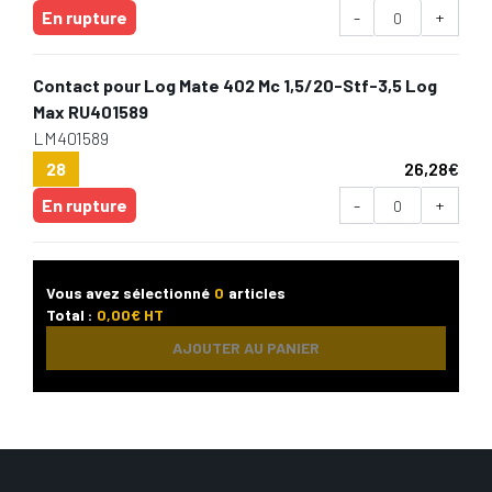
En rupture
-
+
Contact pour Log Mate 402 Mc 1,5/20-Stf-3,5 Log
Max RU401589
LM401589
28
26,28
€
En rupture
-
+
Vous avez sélectionné
0
articles
Total :
0,00
€ HT
AJOUTER AU PANIER