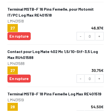
Terminal MSTB-F 16 Pins Femelle, pour Motomit
IT/PC Log Max RE401518
LM401518
27
46,97
€
En rupture
-
+
Contact pour Log Mate 402 Mc 1,5/10-Stf-3,5 Log
Max RU401588
LM401588
27
30,75
€
En rupture
-
+
Terminal MSTB-F 18 Pins Femelle Log Max RE401519
LM401519
28
54,50
€