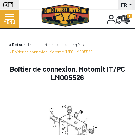
Aller
FR
au
contenu
MENU
principal
Retour
Tous les articles
Packs Log Max
Boîtier de connexion, Motomit IT/PC LM005526
Boîtier de connexion, Motomit IT/PC
LM005526
1
14
17
13
18
9
3