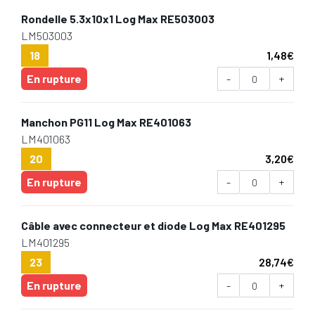
Rondelle 5.3x10x1 Log Max RE503003
LM503003
18
1,48
€
En rupture
-
+
Manchon PG11 Log Max RE401063
LM401063
20
3,20
€
En rupture
-
+
Câble avec connecteur et diode Log Max RE401295
LM401295
23
28,74
€
En rupture
-
+