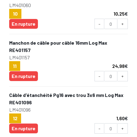
LM401060
10
10,25
€
En rupture
-
+
Manchon de câble pour câble 16mm Log Max
RE401157
LM401157
11
24,98
€
En rupture
-
+
Câble d'étanchéité Pg16 avec trou 3x6 mm Log Max
RE401096
LM401096
12
1,60
€
En rupture
-
+