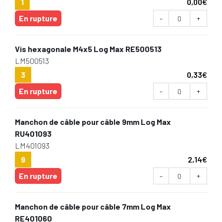
1
0,00
€
En rupture
-
+
Vis hexagonale M4x5 Log Max RE500513
LM500513
3
0,33
€
En rupture
-
+
Manchon de câble pour câble 9mm Log Max
RU401093
LM401093
9
2,14
€
En rupture
-
+
Manchon de câble pour câble 7mm Log Max
RE401060