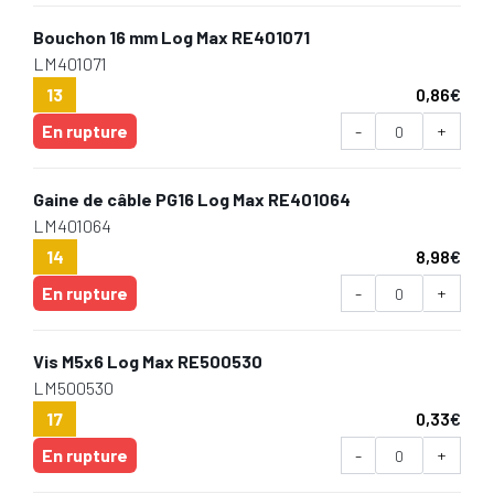
Bouchon 16 mm Log Max RE401071
LM401071
13
0,86
€
En rupture
-
+
Gaine de câble PG16 Log Max RE401064
LM401064
14
8,98
€
En rupture
-
+
Vis M5x6 Log Max RE500530
LM500530
17
0,33
€
En rupture
-
+