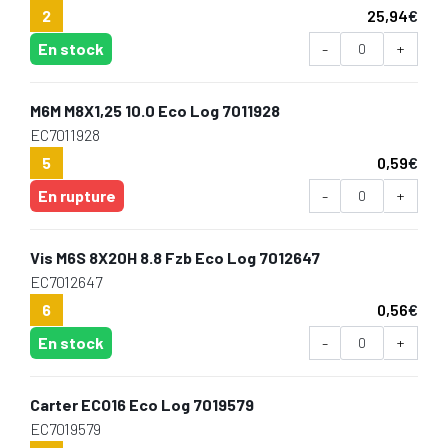
2
25,94
€
En stock
-
+
M6M M8X1,25 10.0 Eco Log 7011928
EC7011928
5
0,59
€
En rupture
-
+
Vis M6S 8X20H 8.8 Fzb Eco Log 7012647
EC7012647
6
0,56
€
En stock
-
+
Carter ECO16 Eco Log 7019579
EC7019579