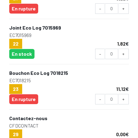
En rupture
-
+
Joint Eco Log 7015969
EC7015969
22
1,82
€
En stock
-
+
Bouchon Eco Log 7018215
EC7018215
23
11,12
€
En rupture
-
+
Contactez-nous
CFDCONTACT
29
0,00
€