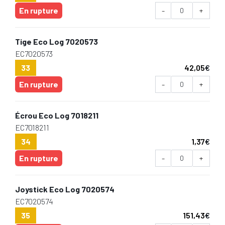
En rupture
-
+
Tige Eco Log 7020573
EC7020573
33
42,05
€
En rupture
-
+
Écrou Eco Log 7018211
EC7018211
34
1,37
€
En rupture
-
+
Joystick Eco Log 7020574
EC7020574
35
151,43
€