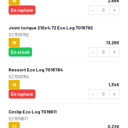
16
2,66
€
En rupture
-
+
Joint torique 210x4,72 Eco Log 7018792
EC7018792
18
13,26
€
En stock
-
+
Ressort Eco Log 7018784
EC7018784
19
1,34
€
En rupture
-
+
Circlip Eco Log 7019611
EC7019611
21
0,22
€