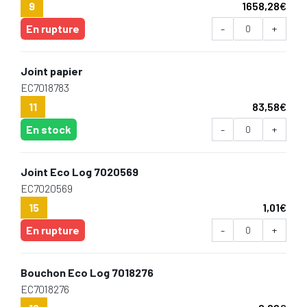
9
1658,28
€
En rupture
-
+
Joint papier
EC7018783
11
83,58
€
En stock
-
+
Joint Eco Log 7020569
EC7020569
15
1,01
€
En rupture
-
+
Bouchon Eco Log 7018276
EC7018276