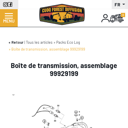
Aller
FR
au
contenu
MENU
principal
Retour
Tous les articles
Packs Eco Log
Boîte de transmission, assemblage 99929199
Boîte de transmission, assemblage
99929199
2
9
5