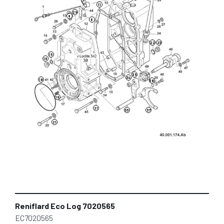
11
29
9
6
23
22
15
16
35
34
18
38
19
21
37
33
21
Reniflard Eco Log 7020565
EC7020565