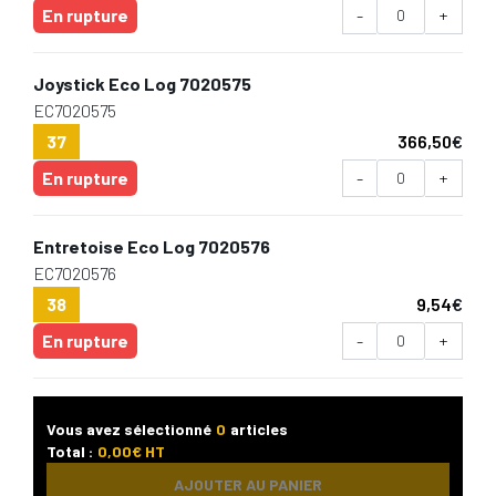
En rupture
-
+
Joystick Eco Log 7020575
EC7020575
37
366,50
€
En rupture
-
+
Entretoise Eco Log 7020576
EC7020576
38
9,54
€
En rupture
-
+
Vous avez sélectionné
0
articles
Total :
0,00
€ HT
AJOUTER AU PANIER