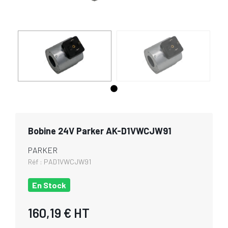
Bobine 24V Parker AK-D1VWCJW91
PARKER
Réf :
PAD1VWCJW91
En Stock
160,19 €
HT