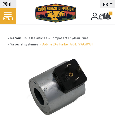
Aller
FR
au
contenu
MENU
principal
Retour
Tous les articles
Composants hydrauliques
Valves et systèmes
Bobine 24V Parker AK-D1VWCJW91