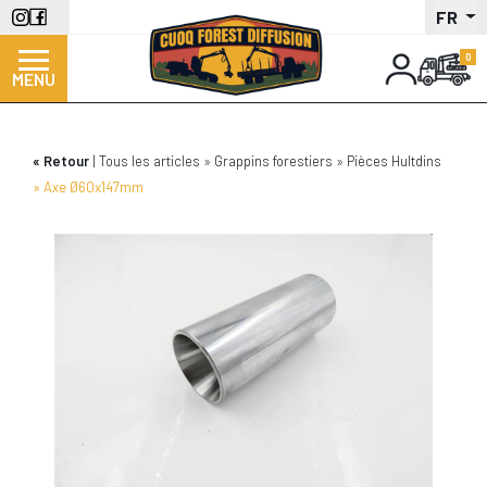
Aller
FR
au
contenu
MENU
principal
Retour
Tous les articles
Grappins forestiers
Pièces Hultdins
Axe Ø60x147mm