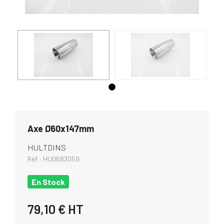
Axe Ø60x147mm
HULTDINS
Réf :
HU0683059
En Stock
79,10 €
HT