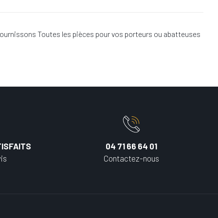
ournissons Toutes les pièces pour vos porteurs ou abatteuses
ISFAITS
04 71 66 64 01
is
Contactez-nous