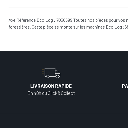
Axe Référence Eco Log : 7036599 Toutes nos pièces pour vos m
forestières. Cette pièce se monte sur les machines Eco Log :
LIVRAISON RAPIDE
PA
En 48h ou Click&Collect