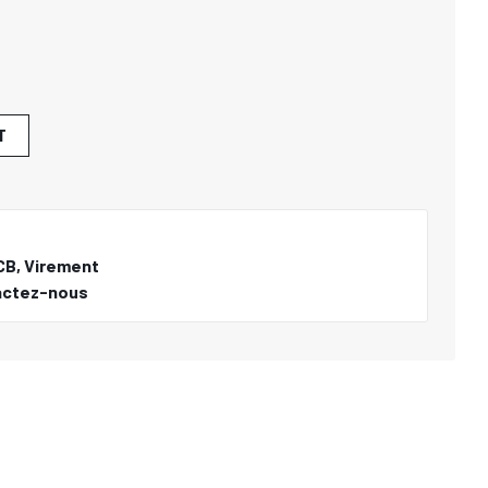
T
CB, Virement
actez-nous