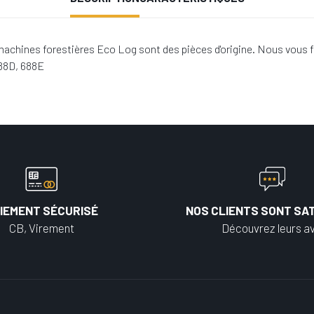
achines forestières Eco Log sont des pièces d'origine. Nous vous f
688D, 688E
IEMENT SÉCURISÉ
NOS CLIENTS SONT SAT
CB, Virement
Découvrez leurs av