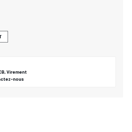
T
CB, Virement
actez-nous