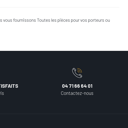
s vous fournissons Toutes les pièces pour vos porteurs ou
ISFAITS
04 71 66 64 01
is
Contactez-nous