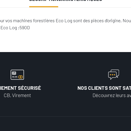
r vos machines forestières Eco Log sont des pièces d'origine. Nou
s Eco Log :590D
IEMENT SÉCURISÉ
NOS CLIENTS SONT SAT
CB, Virement
Découvrez leurs av