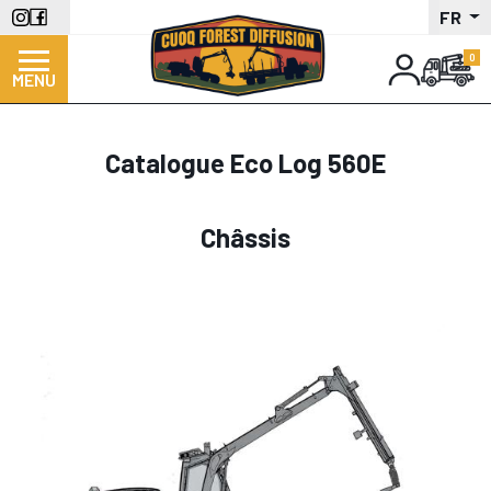
Aller
FR
au
contenu
MENU
principal
Catalogue Eco Log 560E
Châssis