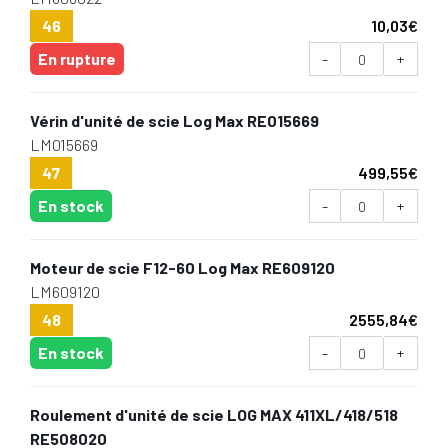
46
10,03
€
En rupture
-
+
Vérin d'unité de scie Log Max RE015669
LM015669
47
499,55
€
En stock
-
+
Moteur de scie F12-60 Log Max RE609120
LM609120
48
2555,84
€
En stock
-
+
Roulement d'unité de scie LOG MAX 411XL/418/518
RE508020