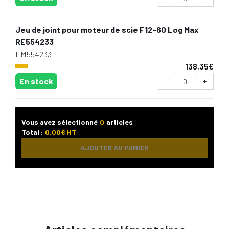
Jeu de joint pour moteur de scie F12-60 Log Max
RE554233
LM554233
138,35
€
En stock
-
+
Vous avez sélectionné
0
articles
Total :
0,00
€ HT
AJOUTER AU PANIER