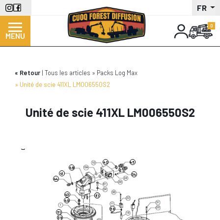
Aller
FR
au
contenu
MENU
principal
Retour
Tous les articles
Packs Log Max
Unité de scie 411XL LM006550S2
Unité de scie 411XL LM006550S2
46
37
42
45
48
41
34
44
43
61
51
40
50
51
39