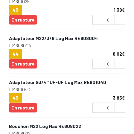
LM601025
43
1,38
€
En rupture
-
+
Adaptateur M22/3/8 Log Max RE608004
LM608004
44
8,02
€
En rupture
-
+
Adaptateur G3/4'' UF-UF Log Max RE601040
LM601040
45
3,85
€
En rupture
-
+
Bouchon M22 Log Max RE608022
LM608022