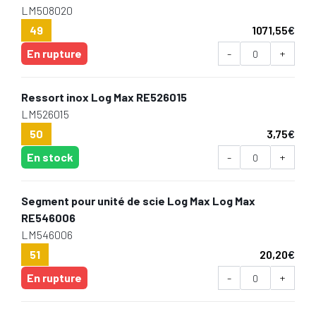
LM508020
49
1071,55
€
En rupture
-
+
Ressort inox Log Max RE526015
LM526015
50
3,75
€
En stock
-
+
Segment pour unité de scie Log Max Log Max
RE546006
LM546006
51
20,20
€
En rupture
-
+