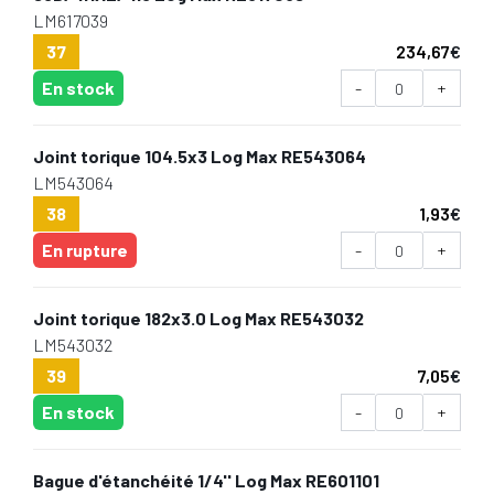
LM617039
37
234,67
€
En stock
-
+
Joint torique 104.5x3 Log Max RE543064
LM543064
38
1,93
€
En rupture
-
+
Joint torique 182x3.0 Log Max RE543032
LM543032
39
7,05
€
En stock
-
+
Bague d'étanchéité 1/4'' Log Max RE601101