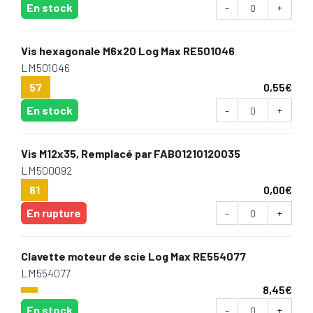
En stock
-
+
Vis hexagonale M6x20 Log Max RE501046
LM501046
57
0,55
€
En stock
-
+
Vis M12x35, Remplacé par FAB01210120035
LM500092
61
0,00
€
En rupture
-
+
Clavette moteur de scie Log Max RE554077
LM554077
8,45
€
En stock
-
+