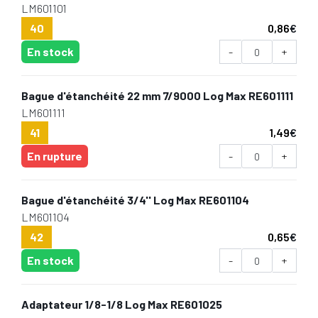
LM601101
40
0,86
€
En stock
-
+
Bague d'étanchéité 22 mm 7/9000 Log Max RE601111
LM601111
41
1,49
€
En rupture
-
+
Bague d'étanchéité 3/4'' Log Max RE601104
LM601104
42
0,65
€
En stock
-
+
Adaptateur 1/8-1/8 Log Max RE601025