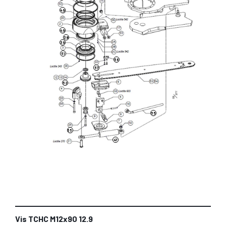
49
49
38
39
51
56
57
52
55
35
47
Vis TCHC M12x90 12.9