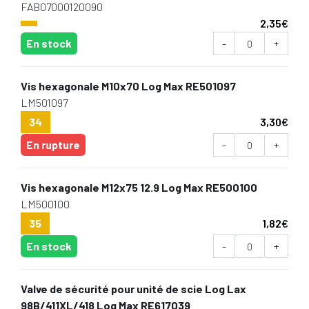
FAB07000120090
2,35
€
En stock
-
+
Vis hexagonale M10x70 Log Max RE501097
LM501097
34
3,30
€
En rupture
-
+
Vis hexagonale M12x75 12.9 Log Max RE500100
LM500100
35
1,82
€
En stock
-
+
Valve de sécurité pour unité de scie Log Lax
98B/411XL/418 Log Max RE617039