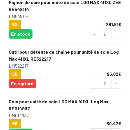
Pignon de scie pour unité de scie LOG MAX 411XL Z=9
RE549114
LM549114
52
291,91
€
En stock
-
+
Outil pour détente de chaîne pour unité de scie Log
Max 411XL RE522217
LM522217
55
96,82
€
En rupture
-
+
Coin pour unité de scie LOG MAX 411XL Log Max
RE014937
LM014937
56
39,42
€