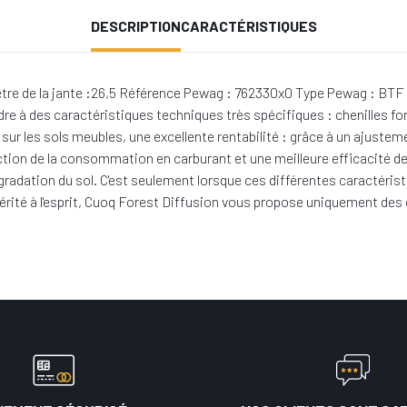
DESCRIPTION
CARACTÉRISTIQUES
tre de la jante :26,5 Référence Pewag : 762330x0 Type Pewag : BTF
ndre à des caractéristiques techniques très spécifiques : chenilles fo
sur les sols meubles, une excellente rentabilité : grâce à un ajustem
tion de la consommation en carburant et une meilleure efficacité de
dégradation du sol. C'est seulement lorsque ces différentes caractéri
vérité à l'esprit, Cuoq Forest Diffusion vous propose uniquement des 