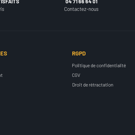
ISFAITS
04 71 66 64 01
is
Contactez-nous
UES
RGPD
Politique de confidentialité
nt
CGV
Droit de rétractation