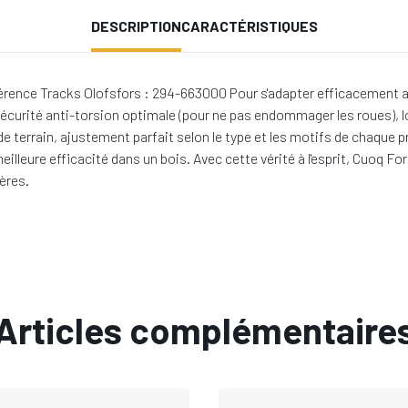
DESCRIPTION
CARACTÉRISTIQUES
ence Tracks Olofsfors : 294-663000 Pour s'adapter efficacement aux 
sécurité anti-torsion optimale (pour ne pas endommager les roues), l
s de terrain, ajustement parfait selon le type et les motifs de chaqu
eilleure efficacité dans un bois. Avec cette vérité à l'esprit, Cuoq
ères.
Articles complémentaire