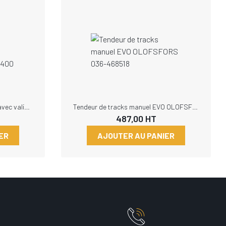
Tendeur de tracks démultiplié avec valise OLOFSFORS 035-489400
Tendeur de tracks manuel EVO OLOFSFORS 036-468518
487,00
HT
ER
AJOUTER AU PANIER