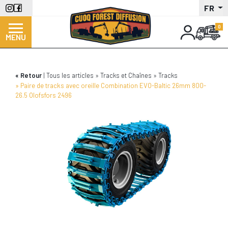
Aller
FR
au
contenu
MENU
principal
Retour
Tous les articles
Tracks et Chaînes
Tracks
Paire de tracks avec oreille Combination EVO-Baltic 26mm 800-
26.5 Olofsfors 2496