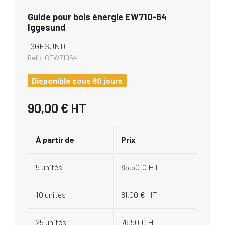
Guide pour bois énergie EW710-64
Iggesund
IGGESUND
Réf :
IGEW71064
Disponible sous 60 jours
90,00 €
HT
À partir de
Prix
5 unités
85,50 € HT
10 unités
81,00 € HT
25 unités
76,50 € HT