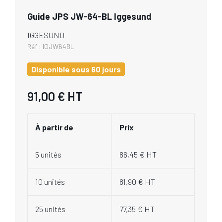
Guide JPS JW-64-BL Iggesund
IGGESUND
Réf :
IGJW64BL
Disponible sous 60 jours
91,00 €
HT
À partir de
Prix
5 unités
86,45 € HT
10 unités
81,90 € HT
25 unités
77,35 € HT