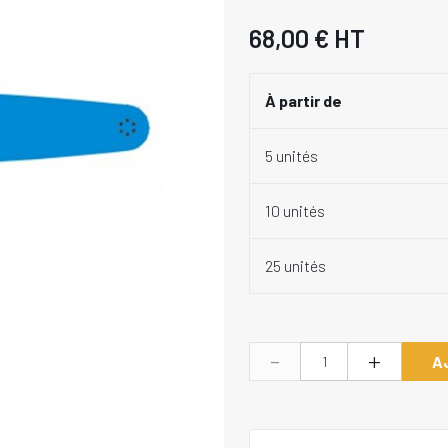
68,00 €
HT
À partir de
5 unités
10 unités
25 unités
-
+
A