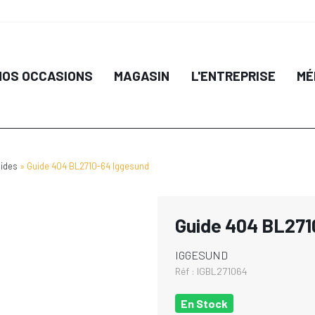
NOS OCCASIONS
MAGASIN
L'ENTREPRISE
MÉ
ides
Guide 404 BL2710-64 Iggesund
Guide 404 BL271
IGGESUND
Réf :
IGBL271064
En Stock