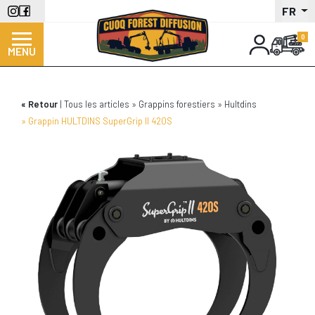
Aller
FR
au
contenu
MENU
principal
Retour
Tous les articles
Grappins forestiers
Hultdins
Grappin HULTDINS SuperGrip II 420S