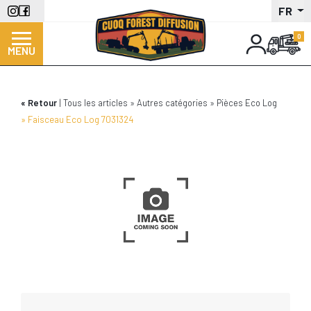
Aller
FR
au
contenu
MENU
principal
Retour
Tous les articles
Autres catégories
Pièces Eco Log
Faisceau Eco Log 7031324