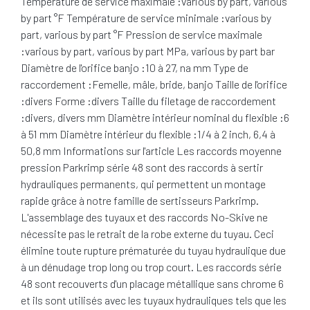
Température de service maximale :various by part, various
by part °F Température de service minimale :various by
part, various by part °F Pression de service maximale
:various by part, various by part MPa, various by part bar
Diamètre de l'orifice banjo :10 à 27, na mm Type de
raccordement :Femelle, mâle, bride, banjo Taille de l'orifice
:divers Forme :divers Taille du filetage de raccordement
:divers, divers mm Diamètre intérieur nominal du flexible :6
à 51 mm Diamètre intérieur du flexible :1/4 à 2 inch, 6,4 à
50,8 mm Informations sur l'article Les raccords moyenne
pression Parkrimp série 48 sont des raccords à sertir
hydrauliques permanents, qui permettent un montage
rapide grâce à notre famille de sertisseurs Parkrimp.
L'assemblage des tuyaux et des raccords No-Skive ne
nécessite pas le retrait de la robe externe du tuyau. Ceci
élimine toute rupture prématurée du tuyau hydraulique due
à un dénudage trop long ou trop court. Les raccords série
48 sont recouverts d'un placage métallique sans chrome 6
et ils sont utilisés avec les tuyaux hydrauliques tels que les