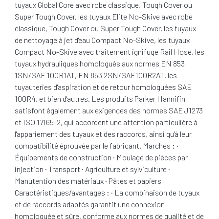
tuyaux Global Core avec robe classique, Tough Cover ou
Super Tough Cover, les tuyaux Elite No-Skive avec robe
classique, Tough Cover ou Super Tough Cover, les tuyaux
de nettoyage à jet d'eau Compact No-Skive, les tuyaux
Compact No-Skive avec traitement ignifuge Rail Hose, les
tuyaux hydrauliques homologués aux normes EN 853
1SN/SAE 100R1AT, EN 853 2SN/SAE100R2AT, les
tuyauteries d'aspiration et de retour homologuées SAE
100R4, et bien d'autres. Les produits Parker Hannifin
satisfont également aux exigences des normes SAE J1273
et ISO 17165-2, qui accordent une attention particulière à
l'appariement des tuyaux et des raccords, ainsi qu'à leur
compatibilité éprouvée par le fabricant. Marchés : ·
Équipements de construction · Moulage de pièces par
injection · Transport · Agriculture et sylviculture ·
Manutention des matériaux · Pâtes et papiers
Caractéristiques/avantages : · La combinaison de tuyaux
et de raccords adaptés garantit une connexion
homologuée et sûre, conforme aux normes de qualité et de