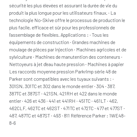
sécurité les plus élevées et assurant la durée de vie du
produit la plus longue pour les utilisateurs finaux. · La
technologie No-Skive offre le processus de production le
plus facile, efficace et sûr pour les professionnels de
l'assemblage de flexibles. Applications : · Tous les
équipements de construction · Grandes machines de
moulage de pièces par injection · Machines agricoles et de
sylviculture · Machines de manutention des conteneurs ·
Nettoyeurs à jet d'eau haute pression · Machines à papier
Les raccords moyenne pression Parkrimp série 48 de
Parker sont compatibles avec les tuyaux suivants : ·
301SN, 301TC et 302 dans le monde entier · 304 · 387,
387TC et 387ST · 421SN, 421RH et 422 dans le monde
entier · 426 et 436 · 441 et 441RH · 451TC · 461LT · 462,
462CLF, 462TC et 462ST · 471TC et 472TC · 477 et 477ST ·
487, 487TC et 487ST · 493 · 811 Référence Parker : 1WE48-
8-6