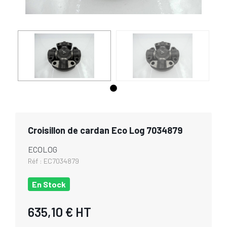
Croisillon de cardan Eco Log 7034879
ECOLOG
Réf :
EC7034879
En Stock
635,10 €
HT