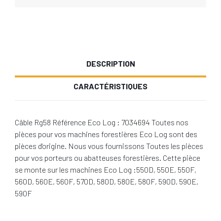
DESCRIPTION
CARACTÉRISTIQUES
Câble Rg58 Référence Eco Log : 7034694 Toutes nos
pièces pour vos machines forestières Eco Log sont des
pièces d'origine. Nous vous fournissons Toutes les pièces
pour vos porteurs ou abatteuses forestières. Cette pièce
se monte sur les machines Eco Log :550D, 550E, 550F,
560D, 560E, 560F, 570D, 580D, 580E, 580F, 590D, 590E,
590F