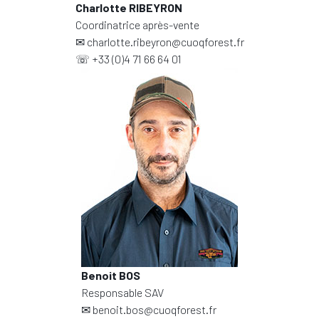
Charlotte RIBEYRON
Coordinatrice après-vente
✉
charlotte.ribeyron@cuoqforest.fr
☏
+33 (0)4 71 66 64 01
Benoit BOS
Responsable SAV
✉
benoit.bos@cuoqforest.fr