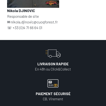
Nikola DJINOVIC
Responsable de site
✉
nikola.djinovic@cuoqforest.fr
☏
+33 (0)4 71 66 64 01
LIVRAISON RAPIDE
En 48h ou Click&Collect
PAIEMENT SÉCURISÉ
CB, Virement