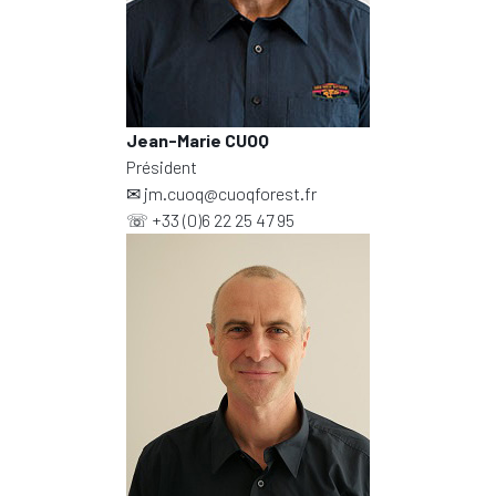
Jean-Marie CUOQ
Président
✉
jm.cuoq@cuoqforest.fr
☏
+33 (0)6 22 25 47 95