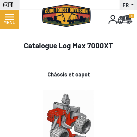
Aller
FR
au
contenu
MENU
principal
Catalogue Log Max 7000XT
Châssis et capot