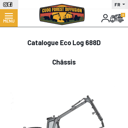
Aller
FR
au
contenu
MENU
principal
Catalogue Eco Log 688D
Châssis