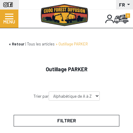
Aller
FR
au
contenu
MENU
principal
Retour
Tous les articles
Outillage PARKER
Outillage PARKER
Trier par
FILTRER