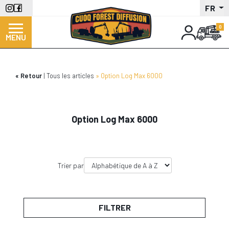
Aller
FR
au
contenu
MENU
principal
Retour
Tous les articles
Option Log Max 6000
Option Log Max 6000
Trier par
FILTRER