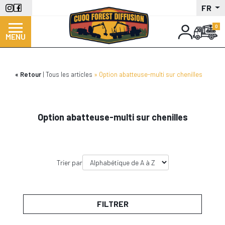
Aller
FR
au
contenu
MENU
principal
Retour
Tous les articles
Option abatteuse-multi sur chenilles
Option abatteuse-multi sur chenilles
Trier par
FILTRER