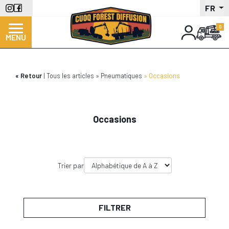
Aller
FR
au
contenu
MENU
principal
Retour
Tous les articles
Pneumatiques
Occasions
Occasions
Trier par
FILTRER