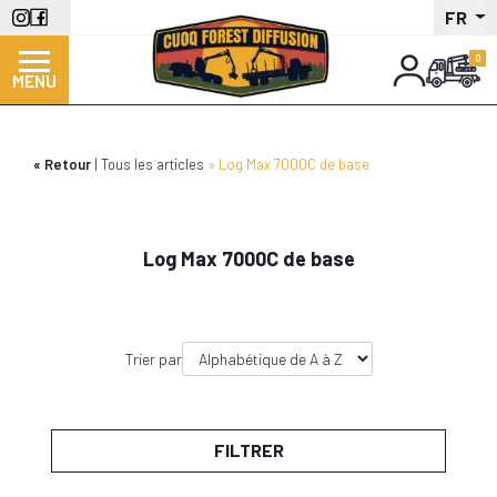
Aller
FR
au
contenu
MENU
principal
Retour
Tous les articles
Log Max 7000C de base
Log Max 7000C de base
Trier par
FILTRER