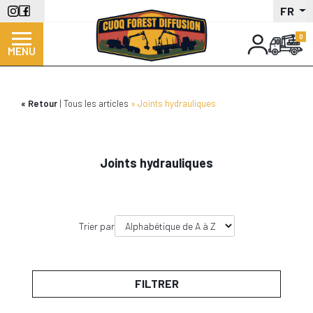
Aller
FR
au
contenu
MENU
principal
Retour
Tous les articles
Joints hydrauliques
Joints hydrauliques
Trier par
FILTRER