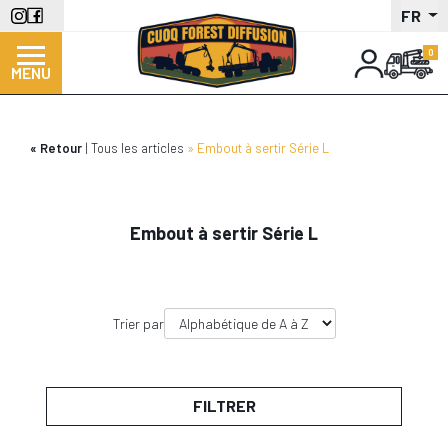
Aller
FR
au
contenu
MENU
principal
Retour
Tous les articles
Embout à sertir Série L
Embout à sertir Série L
Trier par
FILTRER