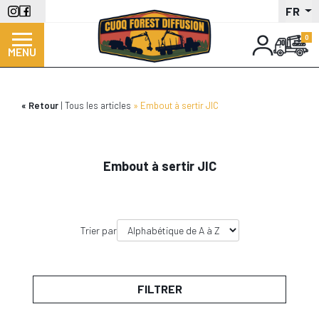
Aller
FR
au
contenu
MENU
principal
Retour
Tous les articles
Embout à sertir JIC
Embout à sertir JIC
Trier par
FILTRER