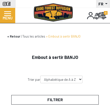
Aller
FR
au
contenu
MENU
principal
Retour
Tous les articles
Embout à sertir BANJO
Embout à sertir BANJO
Trier par
FILTRER