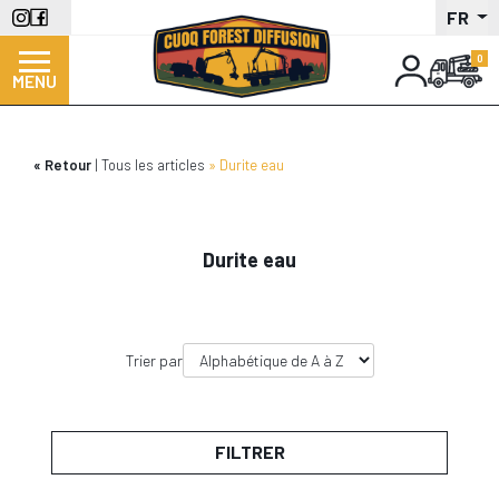
Aller
FR
au
contenu
MENU
principal
Retour
Tous les articles
Durite eau
Durite eau
Trier par
FILTRER